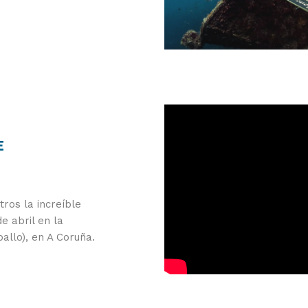
E
ros la increíble
de abril en la
allo), en A Coruña.