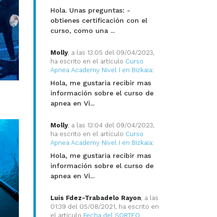
Hola. Unas preguntas: -
obtienes certificación con el
curso, como una ...
Molly
, a las 13:05 del 09/04/2023,
ha escrito en el artículo
Curso
Apnea Academy Nivel I en Bizkaia
:
Hola, me gustaria recibir mas
información sobre el curso de
apnea en Vi...
Molly
, a las 13:04 del 09/04/2023,
ha escrito en el artículo
Curso
Apnea Academy Nivel I en Bizkaia
:
Hola, me gustaria recibir mas
información sobre el curso de
apnea en Vi...
Luis Fdez-Trabadelo Rayon
, a las
01:39 del 05/08/2021, ha escrito en
el artículo
Fecha del SORTEO