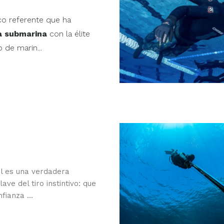
co referente que ha
a submarina
con la élite
o de marin...
il es una verdadera
ave del tiro instintivo: que
fianza ...