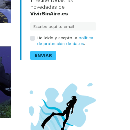
Y recibe todas las
novedades de
VivirSinAire.es
E-mail
He leído y acepto la
política
de protección de datos
.
ENVIAR