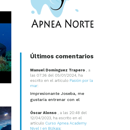
Últimos comentarios
Manuel Domínguez Trapero
, a
las 07:36 del 05/01/2024, ha
escrito en el artículo
Pasión por la
mar
:
Impresionante Joseba, me
gustaría entrenar con el
Óscar Alonso
, a las 20:48 del
12/04/2023, ha escrito en el
artículo
Curso Apnea Academy
Nivel I en Bizkaia
: