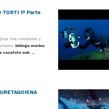
O TORTI 1ª Parte
iguras más completas y
bmarino:
bióloga marina
cazafoto sub. ...
 IRURETAGOIENA