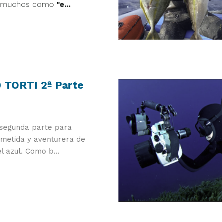
por muchos como
"e...
O TORTI 2ª Parte
segunda parte para
metida y aventurera de
l azul. Como b...