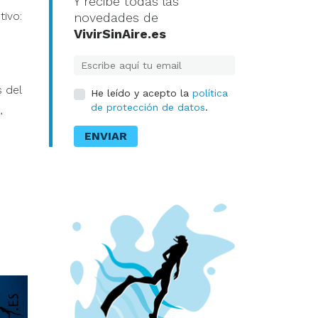
Y recibe todas las
tivo:
novedades de
VivirSinAire.es
E-mail
 del
He leído y acepto la
política
de protección de datos
.
,
ENVIAR