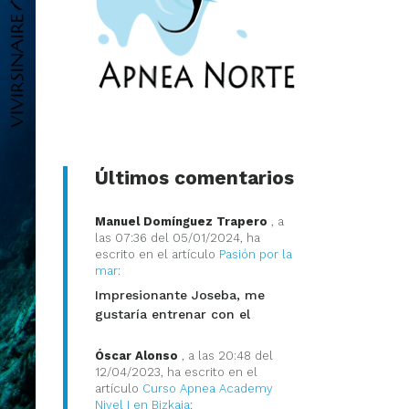
Últimos comentarios
Manuel Domínguez Trapero
, a
las 07:36 del 05/01/2024, ha
escrito en el artículo
Pasión por la
mar
:
Impresionante Joseba, me
gustaría entrenar con el
Óscar Alonso
, a las 20:48 del
12/04/2023, ha escrito en el
artículo
Curso Apnea Academy
Nivel I en Bizkaia
: