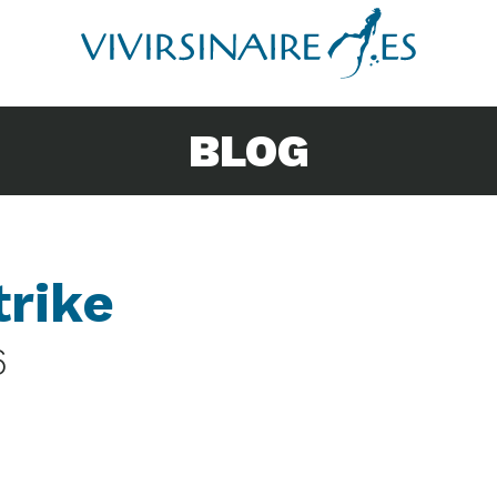
BLOG
trike
6