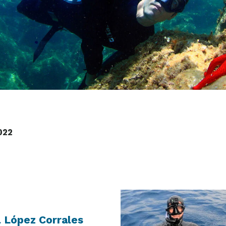
022
l López Corrales