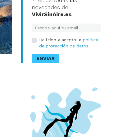
Y recibe todas las
novedades de
VivirSinAire.es
E-mail
He leído y acepto la
política
de protección de datos
.
ENVIAR