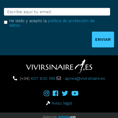
E-mail
He leído y acepto la
política de protección de
datos
.
ENVIAR
(+34)
607 630 198
apnea@vivirsinaire.es
Aviso legal
Agencia:
prisma
cm