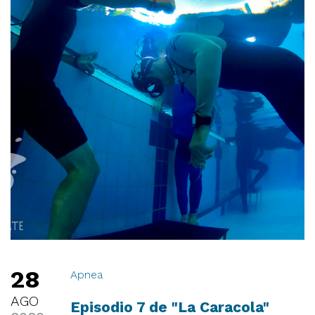
28
Apnea
AGO
Episodio 7 de "La Caracola"