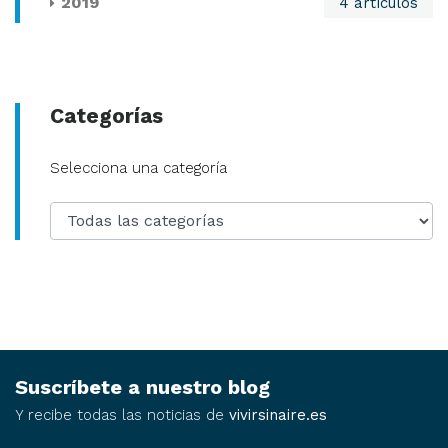
2019
4 artículos
Categorías
Categoría
Selecciona una categoría
Suscríbete a nuestro blog
Y recibe todas las noticias de
vivirsinaire.es