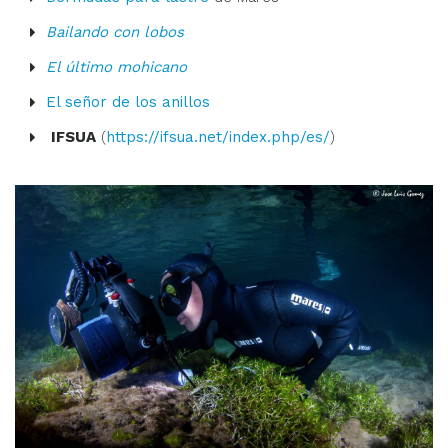
Bailando con lobos
El último mohicano
El señor de los anillos
IFSUA
(
https://ifsua.net/index.php/es/
)