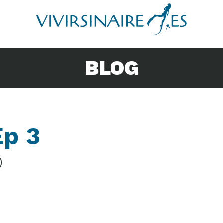
BLOG
Ep 3
0