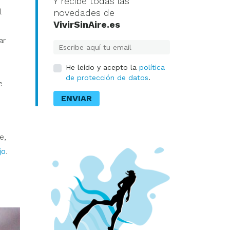
Y recibe todas las
l
novedades de
VivirSinAire.es
ar
E-mail
He leído y acepto la
política
de protección de datos
.
e
ENVIAR
e,
jo
.