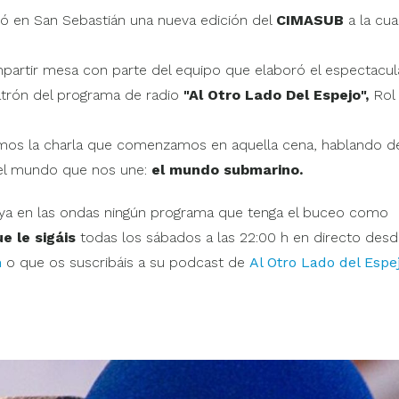
ró en San Sebastián una nueva edición del
CIMASUB
a la cua
mpartir mesa con parte del equipo que elaboró el espectacul
atrón del programa de radio
"Al Otro Lado Del Espejo",
Rol
uamos la charla que comenzamos en aquella cena, hablando d
 del mundo que nos une:
el mundo submarino.
ya en las ondas ningún programa que tenga el buceo como
e le sigáis
todas los sábados a las 22:00 h en directo desd
m
o que os suscribáis a su podcast de
Al Otro Lado del Espe